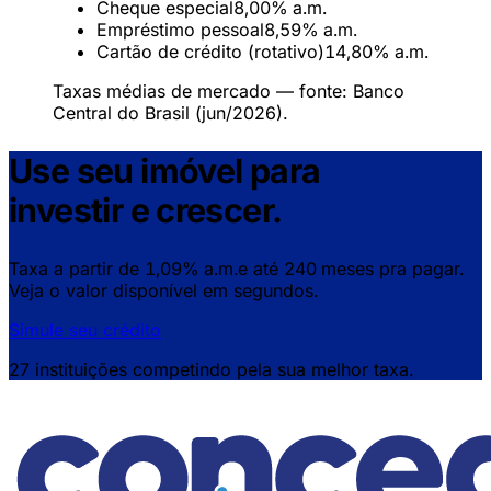
Cheque especial
8,00%
a.m.
Empréstimo pessoal
8,59%
a.m.
Cartão de crédito (rotativo)
14,80%
a.m.
Taxas médias de mercado — fonte: Banco
Central do Brasil (jun/2026).
Use seu imóvel para
investir e crescer.
Taxa a partir de
1,09% a.m.
e até
240 meses
pra pagar.
Veja o valor disponível em segundos.
Simule seu crédito
27 instituições competindo pela sua melhor taxa.