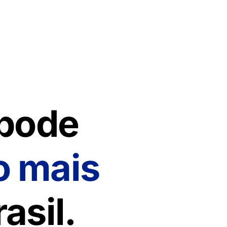
 pode
o mais
asil.