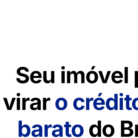
Seu imóvel
virar
o crédit
barato
do Br